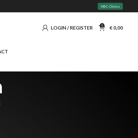
HBC Clinics
0
LOGIN / REGISTER
€
0,00
ACT
n
t