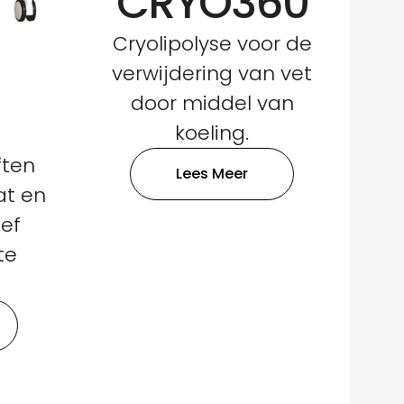
CRYO360
Cryolipolyse voor de
verwijdering van vet
door middel van
koeling.
ften
Lees Meer
at en
ief
te