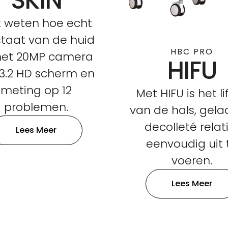
SKIN
 weten hoe echt
staat van de huid
HBC PRO
met 20MP camera
HIFU
13.2 HD scherm en
meting op 12
Met HIFU is het li
problemen.
van de hals, gela
decolleté relat
Lees Meer
eenvoudig uit 
voeren.
Lees Meer