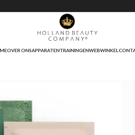
ME
OVER ONS
APPARATEN
TRAININGEN
WEBWINKEL
CONT