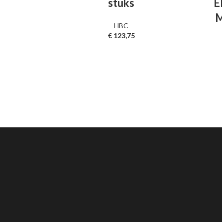
stuks
E
M
HBC
€
123,75