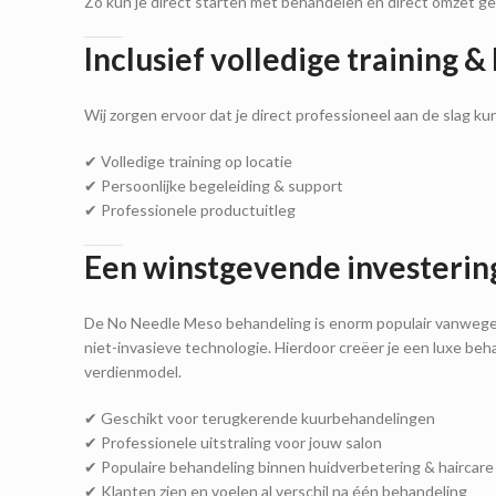
Zo kun je direct starten met behandelen én direct omzet g
Inclusief volledige training &
Wij zorgen ervoor dat je direct professioneel aan de slag kun
✔ Volledige training op locatie
✔ Persoonlijke begeleiding & support
✔ Professionele productuitleg
Een winstgevende investering
De No Needle Meso behandeling is enorm populair vanwege he
niet-invasieve technologie. Hierdoor creëer je een luxe b
verdienmodel.
✔ Geschikt voor terugkerende kuurbehandelingen
✔ Professionele uitstraling voor jouw salon
✔ Populaire behandeling binnen huidverbetering & haircare
✔ Klanten zien en voelen al verschil na één behandeling