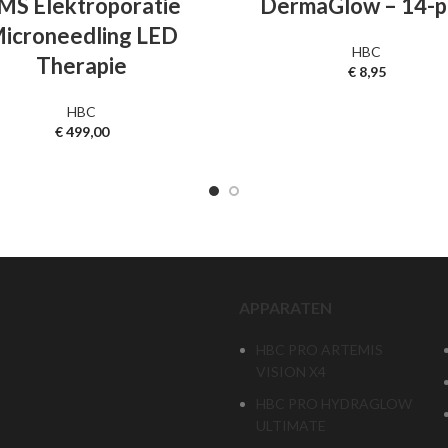
MS Elektroporatie
DermaGlow – 14-p
icroneedling LED
HBC
Therapie
€
8,95
HBC
€
499,00
APPARATEN
HBC PRO ARTEMIS
VISION X4
HBC PRO HYDRAGLOW
ULTIMATE