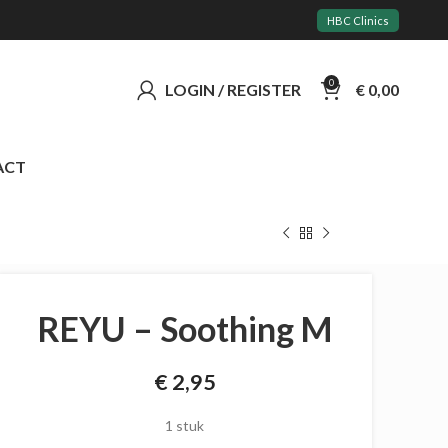
HBC Clinics
0
LOGIN / REGISTER
€
0,00
ACT
REYU – Soothing M
€
2,95
1 stuk