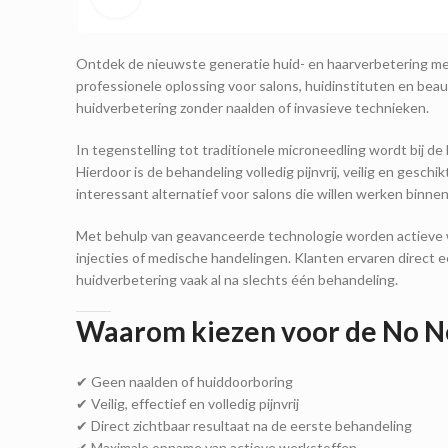
Ontdek de nieuwste generatie huid- en haarverbetering me
professionele oplossing voor salons, huidinstituten en bea
huidverbetering zonder naalden of invasieve technieken.
In tegenstelling tot traditionele microneedling wordt bij 
Hierdoor is de behandeling volledig pijnvrij, veilig en gesc
interessant alternatief voor salons die willen werken binne
Met behulp van geavanceerde technologie worden actieve 
injecties of medische handelingen. Klanten ervaren direct e
huidverbetering vaak al na slechts één behandeling.
Waarom kiezen voor de No N
✔ Geen naalden of huiddoorboring
✔ Veilig, effectief en volledig pijnvrij
✔ Direct zichtbaar resultaat na de eerste behandeling
✔ Maximale opname van actieve werkstoffen